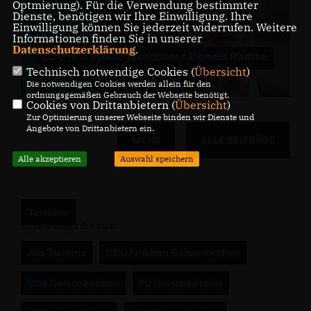
Optmierung). Für die Verwendung bestimmter
Dienste, benötigen wir Ihre Einwilligung. Ihre
Einwilligung können Sie jederzeit widerrufen. Weitere
Informationen finden Sie in unserer
Datenschutzerklärung
.
CDU-Europaabgeordneter Dennis Radtke
Technisch notwendige Cookies (
Übersicht
)
lädt nach Brüssel ein:
Die notwendigen Cookies werden allein für den
ordnungsgemäßen Gebrauch der Webseite benötigt.
Cookies von Drittanbietern (
Übersicht
)
Zur Optimierung unserer Webseite binden wir Dienste und
Angebote von Drittanbietern ein.
MEHR
ALLE BEITRÄGE
Alle akzeptieren
Auswahl speichern
Termine
Bitte wählen Sie aus:
Alle Termine
CDU Fraktion Gelsenkirchen
CDA Gelsenkirchen
FU Gelsenkirchen