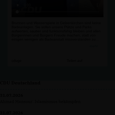
Brunnen und Wasserspiele in Gelsenkirchen sind keine
Badeanlagen. Sie sollen unsere Plätze und Parks
aufwerten, sauber und funktionsfähig bleiben und allen
Bürgerinnen und Bürgern Freude machen, statt von
einigen wenigen als Badeanstalt missverstanden zu
werden. Und wenn sich mal ein Kind abkühlt, hat auch
mehr
niemand was dagegen.r
r
Deshalb unterstützen wir klare Regelungen, die dem
Kommunalen Ordnungsdienst eine rechtliche Grundlage
cduge
Teilen auf
zum Einschreiten geben. Für einen respektvollen
Umgang miteinander und mit unseren öffentlichen
Anlagen sowie für ein gutes Stadtbild!r
r
#
Gelsenkirchen
#
CDU
#
Buer
#
Schalke
#
Politik
CDU Deutschland
#
Kommunal
#
Sauberkeit
31.07.2026
Ahmad Mansour: Islamismus bekämpfen
31.07.2026