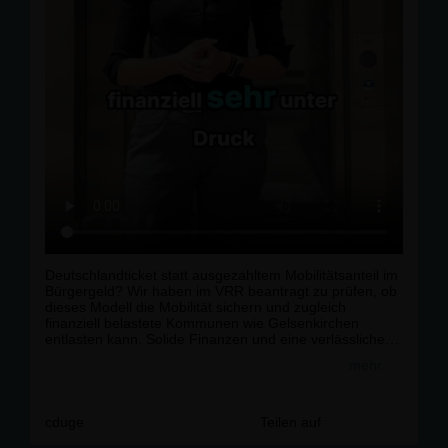
Deutschlandticket statt ausgezahltem Mobilitätsanteil im
Bürgergeld? Wir haben im VRR beantragt zu prüfen, ob
dieses Modell die Mobilität sichern und zugleich
finanziell belastete Kommunen wie Gelsenkirchen
entlasten kann. Solide Finanzen und eine verlässliche
Sozialpolitik dürfen kein Widerspruch sein.r
mehr
r
Wie seht Ihr das?r
r
#
Gelsenkirchen
#
CDU
#
Buer
#
Schalke
#
Politik
cduge
Teilen auf
#
Kommunal