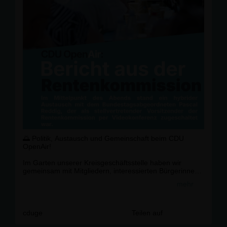
🌅 Politik, Austausch und Gemeinschaft beim CDU
OpenAir!
Im Garten unserer Kreisgeschäftsstelle haben wir
gemeinsam mit Mitgliedern, interessierten Bürgerinnen
und Bürgern sowie Gästen aus Bottrop, Oberhausen
mehr
und Essen über die Zukunft der Rente diskutiert.
Per Video zugeschaltet berichtete der
Bundestagsabgeordnete Pascal Reddig aus der
cduge
Teilen auf
Rentenkommission und beantwortete Fragen zur