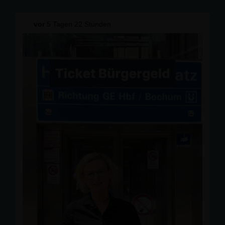
Zukunftsfähigkeit unseres Rentensystems, zur privaten
Vorsorge durch ETFs und Aktien sowie zur möglichen
Einbeziehung von Beamtinnen und Beamten. 💬📈
vor
5 Tagen 22 Stunden
"Die Zukunft unserer Altersvorsorge bewegt die
Menschen. Deshalb müssen wir offen, ehrlich und
generationengerecht darüber sprechen", betonte unser
Kreisvorsitzender und Landtagskandidat Hobie
Fischbach.
Bei Gegrilltem, Salaten, kühlen Getränken und Musik
ließen wir den lauen Sommerabend gemeinsam
ausklingen. 🍽️🎶
Vielen Dank an alle, die dabei waren!
📸 Jörg Brücker
#
CDUGelsenkirchen
#
Rente
#
Gelsenkirchen
#
CDUOpenAir
#
gemeinsam