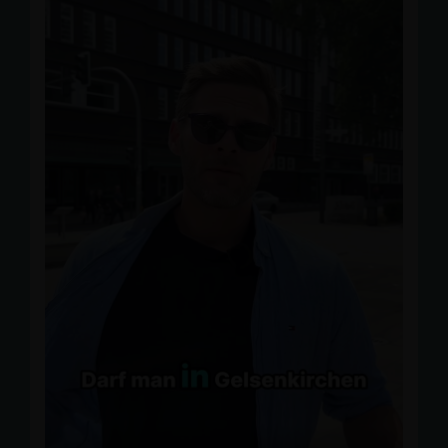
Vielen Dank an die Organisatoren, Moderator Frank
Bürgin und alle Besucherinnen und Besucher für den
offenen und konstruktiven Austausch! 🙌
📸 Jörg Brücker
#
CDUGelsenkirchen
#
Buer
#
PolitTalk
#
Gelsenkirchen
#
Kiez