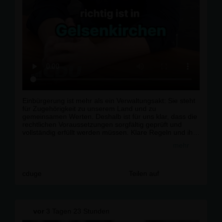
Einbürgerung ist mehr als ein Verwaltungsakt: Sie steht
für Zugehörigkeit zu unserem Land und zu
gemeinsamen Werten. Deshalb ist für uns klar, dass die
rechtlichen Voraussetzungen sorgfältig geprüft und
vollständig erfüllt werden müssen. Klare Regeln und ihre
verlässliche Anwendung schaffen Vertrauen – auch und
mehr
gerade in Gelsenkirchen.r
r
#
Gelsenkirchen
#
CDU
#
Buer
#
Schalke
#
Politik
#
Kommunal
#
Integration
cduge
Teilen auf
vor
3 Tagen 23 Stunden