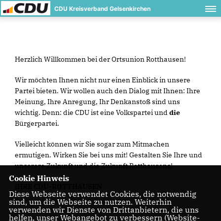
CDU Kreisverband Gelsenkirchen
Herzlich Willkommen bei der Ortsunion Rotthausen!
Wir möchten Ihnen nicht nur einen Einblick in unsere
Partei bieten. Wir wollen auch den Dialog mit Ihnen: Ihre
Meinung, Ihre Anregung, Ihr Denkanstoß sind uns
wichtig. Denn: die CDU ist eine Volkspartei und
die
Bürgerpartei.
Vielleicht können wir Sie sogar zum Mitmachen
ermutigen. Wirken Sie bei uns mit! Gestalten Sie Ihre und
unserere Zukunft und die Zukunft Rotthausens!
Cookie Hinweis
IHRE CDU-ROTTHAUSEN
Diese Webseite verwendet Cookies, die notwendig
sind, um die Webseite zu nutzen. Weiterhin
verwenden wir Dienste von Drittanbietern, die uns
helfen, unser Webangebot zu verbessern (Website-