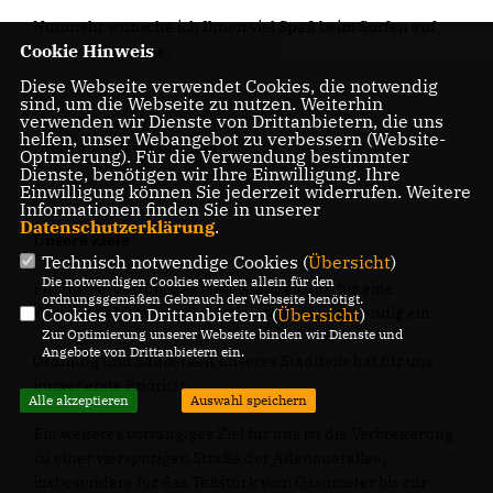
Nunmehr wünsche ich Ihnen viel Spaß beim Surfen auf
Cookie Hinweis
unserer Hompage.
Diese Webseite verwendet Cookies, die notwendig
Ihr
sind, um die Webseite zu nutzen. Weiterhin
verwenden wir Dienste von Drittanbietern, die uns
Peter Röttgen
helfen, unser Webangebot zu verbessern (Website-
Ortsverbandsvorsitzender
Optmierung). Für die Verwendung bestimmter
Dienste, benötigen wir Ihre Einwilligung. Ihre
Einwilligung können Sie jederzeit widerrufen. Weitere
Informationen finden Sie in unserer
Datenschutzerklärung
.
Unsere Ziele
Technisch notwendige Cookies (
Übersicht
)
Die notwendigen Cookies werden allein für den
Für die Förderung des Mittelstandes und für eine
ordnungsgemäßen Gebrauch der Webseite benötigt.
Wohnumfeld-Verbesserung setzen wir uns ständig ein.
Cookies von Drittanbietern (
Übersicht
)
Zur Optimierung unserer Webseite binden wir Dienste und
Angebote von Drittanbietern ein.
Ordnung und Sauberkeit unseres Stadtteils hat für uns
immer erste Priorität.
Alle akzeptieren
Auswahl speichern
Ein weiteres vorrangiges Ziel für uns ist die Verbreiterung
zu einer vierspurigen Straße der Adenauerallee,
insbesondere für das Teilstück vom Gasometer bis zur