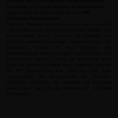
Wirtschaft massiv verschlechtert. Für über zehn Millionen
Beschäftigte ist Kurzarbeit beantragt, die Arbeitslosigkeit
steigt erstmals seit Jahren wieder an“ so die
MIT-
Vorsitzende Stephanie Kurth
.
Während Millionen Menschen aufgrund von Kurzarbeit
und Arbeitslosigkeit Einkommenseinbußen erleiden und
Existenzängste haben, während die Umsätze von
Hunderttausenden Unternehmen eingebrochen sind und
Insolvenzen drohen, ist eine Erhöhung des
Rundfunkbeitrags das falsche Signal. Wenn die Zahler sich
einschränken müssen, dürfen die Empfänger keine
Zuwächse erwarten“ so
Kurth
weiter. Außerdem bekräftigt
die MIT Gelsenkirchen ihre Forderung nach einer
Aufgabenkritik und Strukturreform des öffentlich-
rechtlichen Rundfunks: „Die Aufgaben und Strukturen
passen nicht mehr in die aktuelle Zeit“ so
Kurth
abschließend.