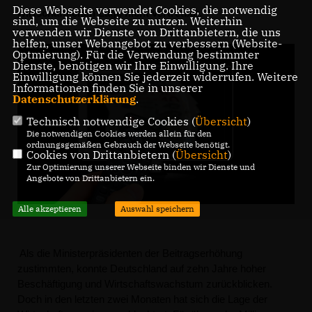
Diese Webseite verwendet Cookies, die notwendig
wirtschaftlichen Lage nicht vertretbar.
sind, um die Webseite zu nutzen. Weiterhin
verwenden wir Dienste von Drittanbietern, die uns
helfen, unser Webangebot zu verbessern (Website-
Optmierung). Für die Verwendung bestimmter
Dienste, benötigen wir Ihre Einwilligung. Ihre
Einwilligung können Sie jederzeit widerrufen. Weitere
Informationen finden Sie in unserer
Datenschutzerklärung
.
Technisch notwendige Cookies (
Übersicht
)
Die notwendigen Cookies werden allein für den
ordnungsgemäßen Gebrauch der Webseite benötigt.
Cookies von Drittanbietern (
Übersicht
)
Zur Optimierung unserer Webseite binden wir Dienste und
Angebote von Drittanbietern ein.
Alle akzeptieren
Auswahl speichern
Als die Ministerpräsidenten der Beitragserhöhung
zustimmten, konnte Deutschland auf zehn Jahre hoher
Beschäftigung und Wirtschaftswachstum zurückblicken.
Doch in den letzten zwei Monaten hat sich die Lage der