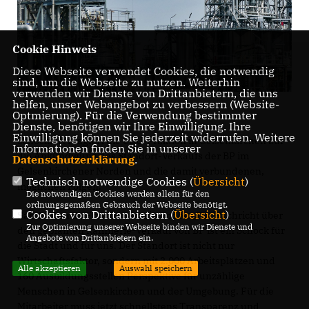
Cookie Hinweis
Diese Webseite verwendet Cookies, die notwendig
sind, um die Webseite zu nutzen. Weiterhin
verwenden wir Dienste von Drittanbietern, die uns
helfen, unser Webangebot zu verbessern (Website-
Optmierung). Für die Verwendung bestimmter
Dienste, benötigen wir Ihre Einwilligung. Ihre
Einwilligung können Sie jederzeit widerrufen. Weitere
Schockiert reagiert die CDU-Fraktion in Gelsenkirchen auf
Informationen finden Sie in unserer
die Ankündigung des Standort-Verkaufs der BP im
Datenschutzerklärung
.
Gelsenkirchener Norden und die damit verbundenen,
Technisch notwendige Cookies (
Übersicht
)
möglichen Folgen.
Die notwendigen Cookies werden allein für den
ordnungsgemäßen Gebrauch der Webseite benötigt.
Cookies von Drittanbietern (
Übersicht
)
Sascha Kurth
, Fraktionsvorsitzender: „Die Nachricht über
Zur Optimierung unserer Webseite binden wir Dienste und
den geplanten Raffinerie-Verkauf von BP ist ein Schock für
Angebote von Drittanbietern ein.
die Stadt und für uns. Der Standort ist nicht nur
Wirtschaftsfaktor, sondern mit 2.000 Arbeitsplätzen und
Alle akzeptieren
Auswahl speichern
160 Ausbildungsstellen Perspektive für unzählige
Menschen in Gelsenkirchen und der Umgebung. Für die
Mitarbeiter muss jetzt schnellstens Transparenz und