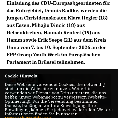
Einladung des CDU-Europaabgeordneten für
das Ruhrgebiet, Dennis Radtke, werden die
jungen Christdemokraten Klara Hegler (18)
aus Essen, Mihajlo Dincic (18) aus
Gelsenkirchen, Hannah Renfert (19) aus
Hamm sowie Erik Seepe (21) aus dem Kreis
Unna vom 7. bis 10. September 2026 an der
EPP Group Youth Week im Europäischen
Parlament in Brüssel teilnehmen.
Cookie Hinweis
Diese Webseite verwendet Cookies, die notwendig
sind, um die Webseite zu nutzen. Weiterhin
verwenden wir Dienste von Drittanbietern, die uns
helfen, unser Webangebot zu verbessern (Website-
Optmierung). Für die Verwendung bestimmter
Dienste, benötigen wir Ihre Einwilligung. Ihre
Einwilligung können Sie jederzeit widerrufen. Weitere
Informationen finden Sie in unserer