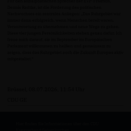
Für den sozialpolitischen Sprecher der EVP-Fraktion,
Dennis Radtke, ist die Förderung des politischen
Nachwuchses ein zentrales Anliegen: „Das Ruhrgebiet war
immer dann erfolgreich, wenn Menschen bereit waren,
Verantwortung zu übernehmen und neue Wege zu gehen.
Diese vier jungen Persönlichkeiten stehen genau dafür. Ich
freue mich darauf, sie im September im Europäischen
Parlament willkommen zu heißen und gemeinsam zu
zeigen, dass das Ruhrgebiet auch die Zukunft Europas aktiv
mitgestaltet.“
Brüssel, 08.07.2026, 11:54 Uhr
CDU GE
Hier finden Sie Informationen über den CDU
Kreisverband Gelsenkirchen