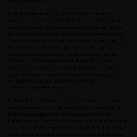
eure Familien ein!“
Fischbach erklärt hierzu: „Nachdem sie selbst ihren
unverschämten Auftritt mit Besen hatte, ruft Seli-Zacharias
zum Bürgerkrieg und zur Revolution auf und das, obwohl
sie Landtagsabgeordnete und Ausschussvorsitzende des
Ordnungs-, Sicherheits- und Präventionsausschusses ist.
Damit stellt sich diese Frau weiterhin außerhalb des
demokratischen Spektrums. Ich glaube nicht, dass die
Wähler der AfD in Gelsenkirchen dieser Partei einen
Auftrag zum Anzetteln eines Bürgerkriegs geben wollten.“
Zugleich betont Fischbach die klare Abgrenzung der CDU
von jeder Form politischer Selbstjustiz und
außerrechtlicher Eskalation.
Fischbach betont, dass die CDU die Probleme in der Stadt
konsequent und ohne Ansehen der Person innerhalb des
Rechtsstaats angeht und dabei konsequent auf die
Einhaltung von Gesetz und Ordnung setzt. Zugleich grenzt
er sich deutlich von Forderungen nach Selbstjustiz, wie sie
etwa von der AfD erhoben werden, ab und stellt klar, dass