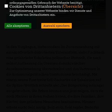
ordnungsgemäßen Gebrauch der Webseite benötigt.
Cookies von Drittanbietern (
Übersicht
)
Zur Optimierung unserer Webseite binden wir Dienste und
Angebote von Drittanbietern ein.
Alle akzeptieren
Auswahl speichern
In den Vorgängen, insbesondere im Zusammenhang mit
einem öffentlich diskutierten Videoauftritt, sieht Fischbach
eine gefährliche Eskalation politischer Rhetorik, die nach
seiner Auffassung die Grenzen demokratischer
Auseinandersetzung überschreitet und das Vertrauen in
die kommunalpolitischen Institutionen beschädigt. Mit
einem neuen Post treibt Seli-Zacharias die Eskalation auf
die Spitze. Wörtlich schreibt sie: „Der Bürgerkrieg ist längst
ausgebrochen. Die Briten können uns jetzt zeigen, dass sie
noch Männer in ihren Reihen haben, die ihre Familien, ihre
Kinder, ihre geliebten Menschen beschützen. Männer
erhebt euch! Seid mutig. Seid stolz. Seid tapfer. Steht für