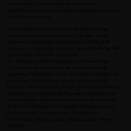
ausschließlich die freiheitlich-demokratische
Grundordnung und das Grundgesetz Maßstab politischen
Handelns sein dürfen.
Abschließend fordert Fischbach eine politische und
persönliche Konsequenz aus den Vorgängen, erhebt
schwere Vorwürfe gegen den politischen Stil der AfD-
Vertreter und missbilligt den Aufruf zum Bürgerkrieg: Die
gemeinsame öffentliche Darstellung
von Emmerich und Seli-Zacharias bezeichnet er als
Schande für diese Stadt und die Kommunalpolitik
insgesamt“. Weiter führt er aus, dass eine solche Rhetorik
nach seiner Einschätzung nicht mit demokratischen
Gepflogenheiten vereinbar sei und man ernsthaft über die
politische und institutionelle Eignung der Beteiligten in
ihren jeweiligen Ämtern sprechen müsse, da öffentliche
Aufrufe zu Selbstjustiz und radikaler Mobilisierung das
Fundament des demokratischen Rechtsstaates
beschädigten und nicht länger hingenommen werden
könnten.