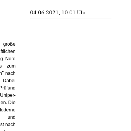
04.06.2021, 10:01 Uhr
, große
lichen
ng Nord
uss zum
n" nach
. Dabei
 Prüfung
Uniper-
hen. Die
 Moderne
- und
rst nach