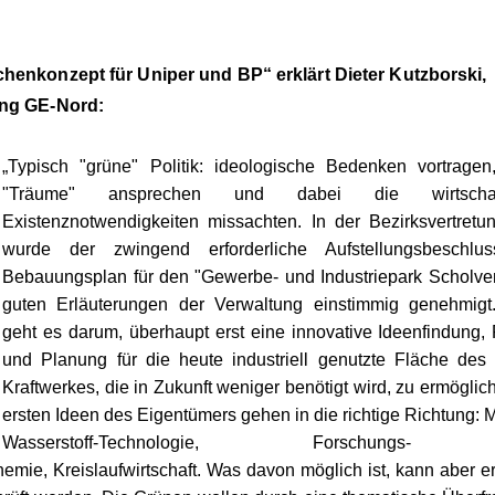
chenkonzept für Uniper und BP“ erklärt
Dieter Kutzborski,
ung GE-Nord:
Typisch "grüne" Politik: ideologische Bedenken vortragen
"Träume" ansprechen und dabei die wirtschaft
Existenznotwendigkeiten missachten. In der Bezirksvertretu
wurde der zwingend erforderliche Aufstellungsbeschl
Bebauungsplan für den "Gewerbe- und Industriepark Scholve
guten Erläuterungen der Verwaltung einstimmig genehmigt
geht es darum, überhaupt erst eine innovative Ideenfindung,
und Planung für die heute industriell genutzte Fläche des 
Kraftwerkes, die in Zukunft weniger benötigt wird, zu ermöglic
ersten Ideen des Eigentümers gehen in die richtige Richtung:
Wasserstoff-Technologie, Forschungs
emie, Kreislaufwirtschaft. Was davon möglich ist, kann aber e