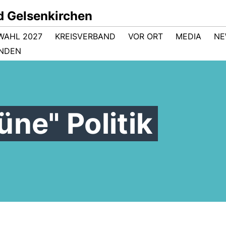
d Gelsenkirchen
WAHL 2027
KREISVERBAND
VOR ORT
MEDIA
NE
NDEN
üne" Politik