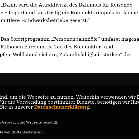
Damit wird die Attraktivität des Bahnhofs für Reisende
gesteigert und kurzfristig ein Konjunkturimpuls für klein
mittlere Handwerksbetriebe gesetzt.“
Das Sofortprogramm „Personenbahnhöfe“ umfasst insges
Millionen Euro und ist Teil des Konjunktur- und
fen, Wohlstand sichern, Zukunftsfähigkeit stärken“ der
nd, um die Webseite zu nutzen. Weiterhin verwenden wir Di
r die Verwendung bestimmter Dienste, benötigen wir Ihre 
 Sie in unserer
Datenschutzerklärung
.
Gebrauch der Webseite benötigt.
e von Drittanbietern ein.