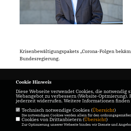
Krisenbewältigungspakets „Corona-Folgen
bekämp
Bundesregierung.
Cookie Hinweis
Diese Webseite verwendet Cookies, die notwendig si
Hier finden Sie Informationen über den CDU
Webangebot zu verbessern (Website-Optmierung). Fü
Kreisverband Gelsenkirchen
jederzeit widerrufen. Weitere Informationen finden
Technisch notwendige Cookies (
Übersicht
)
IMPRESSUM
DATENSCHUTZ
Die notwendigen Cookies werden allein für den ordnungsgemäßen 
Cookies von Drittanbietern (
KONTAKT
Übersicht
)
Zur Optimierung unserer Webseite binden wir Dienste und Angebot