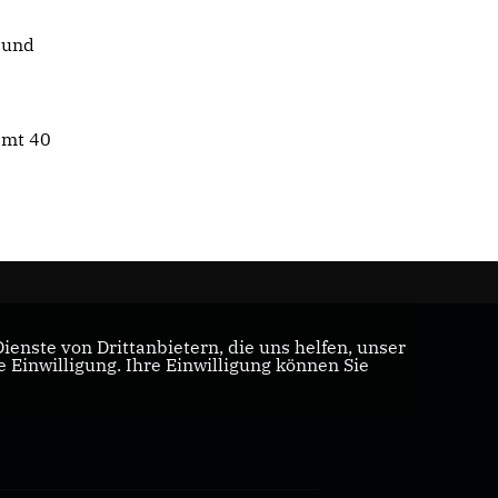
e und
amt 40
enste von Drittanbietern, die uns helfen, unser
Einwilligung. Ihre Einwilligung können Sie