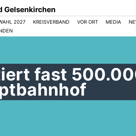
d Gelsenkirchen
WAHL 2027
KREISVERBAND
VOR ORT
MEDIA
NE
NDEN
iert fast 500.0
uptbahnhof