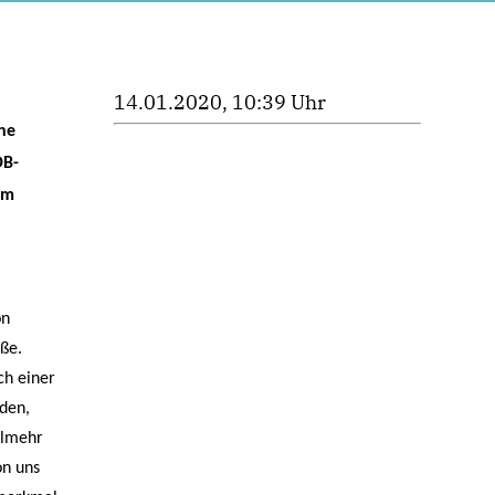
14.01.2020, 10:39 Uhr
che
OB-
im
on
aße.
ch einer
rden,
elmehr
on uns