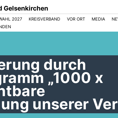
d Gelsenkirchen
WAHL 2027
KREISVERBAND
VOR ORT
MEDIA
NE
NDEN
erung durch
gramm „1000 x
htbare
ung unserer Ver