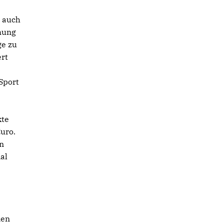
 auch
öhung
ge zu
ert
Sport
kte
uro.
en
al
nen