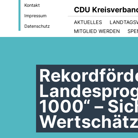
Kontakt
CDU Kreisverban
Impressum
AKTUELLES
LANDTAGS
Datenschutz
MITGLIED WERDEN
SPE
Rekordförd
Landespro
1000“ – Sic
Wertschätz