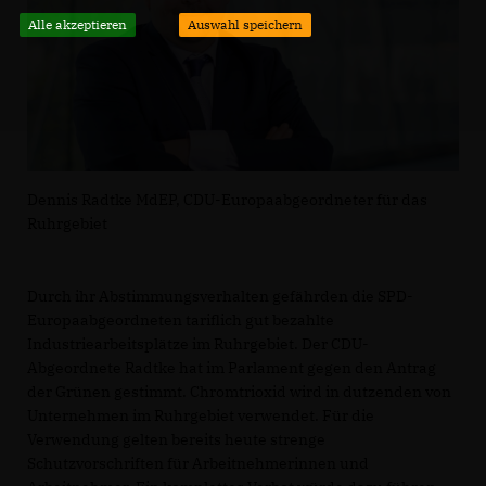
Alle akzeptieren
Auswahl speichern
Dennis Radtke MdEP, CDU-Europaabgeordneter für das
Ruhrgebiet
Durch ihr Abstimmungsverhalten gefährden die SPD-
Europaabgeordneten tariflich gut bezahlte
Industriearbeitsplätze im Ruhrgebiet. Der CDU-
Abgeordnete Radtke hat im Parlament gegen den Antrag
der Grünen gestimmt. Chromtrioxid wird in dutzenden von
Unternehmen im Ruhrgebiet verwendet. Für die
Verwendung gelten bereits heute strenge
Schutzvorschriften für Arbeitnehmerinnen und