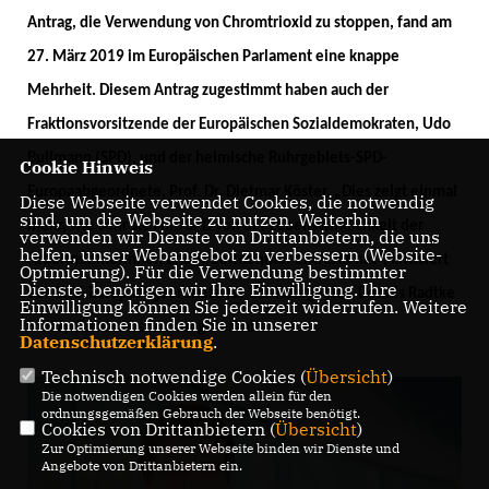
Antrag, die Verwendung von Chromtrioxid zu stoppen, fand am
27. März 2019 im Europäischen Parlament eine knappe
Mehrheit. Diesem Antrag zugestimmt haben auch der
Fraktionsvorsitzende der Europäischen Sozialdemokraten, Udo
Bullmann (SPD), und der heimische Ruhrgebiets-SPD-
Cookie Hinweis
Europaabgeordnete, Prof. Dr. Dietmar Köster. „Dies zeigt einmal
Diese Webseite verwendet Cookies, die notwendig
sind, um die Webseite zu nutzen. Weiterhin
mehr, wie sehr sich die SPD von der Lebenswirklichkeit der
verwenden wir Dienste von Drittanbietern, die uns
helfen, unser Webangebot zu verbessern (Website-
Arbeitnehmerinnen und Arbeitnehmer entfernt hat“, kritisiert
Optmierung). Für die Verwendung bestimmter
Dienste, benötigen wir Ihre Einwilligung. Ihre
der CDU-Europaabgeordnete für das Ruhrgebiet, Dennis Radtke
Einwilligung können Sie jederzeit widerrufen. Weitere
Informationen finden Sie in unserer
MdEP, dieses Abstimmungsverhalten.
Datenschutzerklärung
.
Technisch notwendige Cookies (
Übersicht
)
Die notwendigen Cookies werden allein für den
ordnungsgemäßen Gebrauch der Webseite benötigt.
Cookies von Drittanbietern (
Übersicht
)
Zur Optimierung unserer Webseite binden wir Dienste und
Angebote von Drittanbietern ein.