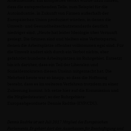
Arbeitnehmer. Ein komplettes Verbot würde dazu führen,
dass die entsprechenden Teile, zum Beispiel für die
Autoindustrie, in Zukunft von Firmen außerhalb der
Europäischen Union produziert würden, in denen die
Umwelt- und Gesundheitsschutzstandards deutlich
niedriger sind. „Heute hat leider Ideologie über Vernunft
gesiegt. Die Grünen sind und bleiben eine Verbotspartei,
denen die Arbeitsplätze offenbar vollkommen egal sind. Für
die Umwelt ändert sich durch ein Verbot nichts, aber
gefährdet hunderte Arbeitsplätzen im Ruhrgebiet. Entsetzt
bin ich darüber, dass ein Teil der Liberalen und
Sozialdemokraten diesen Unsinn mitgemacht hat. Die
Mehrheit heute war so knapp, so dass die Hoffnung
besteht, dass es im weiteren Verfahren trotzdem zu einer
Zulassung kommt. Ich setze hier auf die Kommission und
die Mitgliedstaaten“, so der Ruhrgebiets-
Europaabgeordnete Dennis Radtke (EVP/CDU).
Dennis Radtke ist seit Juli 2017 Mitglied des Europäischen
Parlaments. Er gehört dort den Ausschüssen für Beschäftigung und