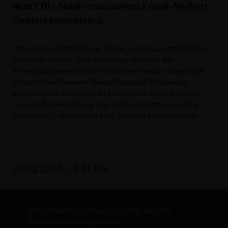
dem CDU-Stadtverordnetem Frank-Norbert
Oehlert berichteten.
Daher habe er Stadtbaurat Harter gebeten, kurzfristig für
Abhilfe zu sorgen. "Das ehemalige Gebäude des
Versorgungsamtes ist im städtischen Besitz, so dass eine
entsprechend bessere Beleuchtung des Parkplatzes
möglich wäre. Sicherheit ist wichtig und daher hoffe ich,
dass die Bauverwaltung eine rasch umsetzbare Lösung
finden wird", erklärte der CDU-Politiker hoffnungsfroh.
06.02.2018, 12:21 Uhr
Hier finden Sie Informationen über den CDU
Kreisverband Gelsenkirchen