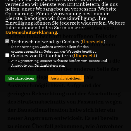
verwenden wir Dienste von Drittanbietern, die uns
helfen, unser Webangebot zu verbessern (Website-
Optmierung). Für die Verwendung bestimmter
Dienste, benötigen wir Ihre Einwilligung. Ihre
Grund hierfür ist die Nutzung des
Einwilligung können Sie jederzeit widerrufen. Weitere
Parkplatzes durch die Anwohner des vom
Informationen finden Sie in unserer
Datenschutzerklärung
.
dritten Bauabschnitt betroffenen Teils der
Technisch notwendige Cookies (
Übersicht
)
Ebertstraße. Durch die Bauarbeiten seien
Die notwendigen Cookies werden allein für den
viele Anwohnerparkplätze an der
ordnungsgemäßen Gebrauch der Webseite benötigt.
Cookies von Drittanbietern (
Übersicht
)
Ebertstraße weggefallen. Daher nutzten die
Zur Optimierung unserer Webseite binden wir Dienste und
Angebote von Drittanbietern ein.
Anwohner diesen auf der anderen Seite der
Baustelle gelegenen Parkplatz als
Alle akzeptieren
Auswahl speichern
Ausweichmöglichkeit. Aufgrund der
geringen Beleuchtung und der Abschottung
des Straßenabschnitts von Passanten wegen
der Baustellensituation habe sich hier ein
neuer Angstraum entwickelt. Es sei bereits
zu einem Überfall gekommen, wie Anwohner