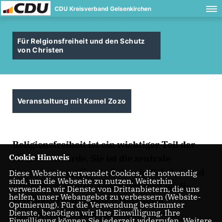
CDU Kreisverband Gelsenkirchen
Für Relgionsfreiheit und den Schutz
von Christen
Veranstaltung mit Kamel Zozo
Religionsfreiheit ist ein wichtiger Teil der
Cookie Hinweis
Menschenwürde. Sie ist die zentrale
Voraussetzung für ein Leben in Frieden und
Diese Webseite verwendet Cookies, die notwendig
sind, um die Webseite zu nutzen. Weiterhin
Freiheit. In weiten Teilen der Welt ist die
verwenden wir Dienste von Drittanbietern, die uns
helfen, unser Webangebot zu verbessern (Website-
Religionsfreiheit jedoch sehr stark
Optmierung). Für die Verwendung bestimmter
Dienste, benötigen wir Ihre Einwilligung. Ihre
eingeschränkt oder gar nicht existent.
Einwilligung können Sie jederzeit widerrufen. Weitere