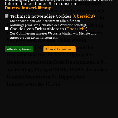
Besonders werden Christen verfolgt und
Informationen finden Sie in unserer
Datenschutzerklärung
.
diskriminiert. Mit dieser unhaltbaren Lage
Technisch notwendige Cookies (
Übersicht
)
dürfen wir uns nicht abfinden. Die CDU in
Die notwendigen Cookies werden allein für den
Horst lädt deshalb zu einer Veranstaltung
ordnungsgemäßen Gebrauch der Webseite benötigt.
Cookies von Drittanbietern (
Übersicht
)
mit Kamel Zozo, Vertreter des Chaldäisch
Zur Optimierung unserer Webseite binden wir Dienste und
Angebote von Drittanbietern ein.
Suryoyo Assyrischen Volksrates in
Deutschland Mitglied im Vorstand der
Alle akzeptieren
Auswahl speichern
Organisation für die Verteidigung der
Menschenrechte im Irak/Deutschland e.V.,
am Freitag, 17. April 2015, 19.00 Uhr in das
Gemeindezentrum St. Hippolytus,
Industriestraße 15, ein.