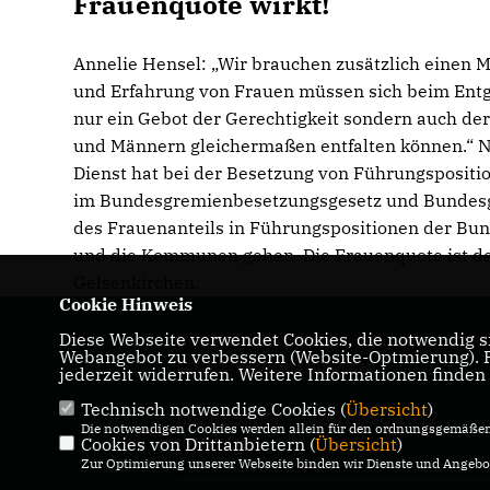
Frauenquote wirkt!
Annelie Hensel: „Wir brauchen zusätzlich einen 
und Erfahrung von Frauen müssen sich beim Entgel
nur ein Gebot der Gerechtigkeit sondern auch der 
und Männern gleichermaßen entfalten können.“ Nich
Dienst hat bei der Besetzung von Führungspositio
im Bundesgremienbesetzungsgesetz und Bundesgle
des Frauenanteils in Führungspositionen der Bu
und die Kommunen gehen. Die Frauenquote ist der
Gelsenkirchen.
Cookie Hinweis
Diese Webseite verwendet Cookies, die notwendig si
Hier finden Sie Informationen über den CDU
Webangebot zu verbessern (Website-Optmierung). Fü
Kreisverband Gelsenkirchen
jederzeit widerrufen. Weitere Informationen finden
Technisch notwendige Cookies (
Übersicht
)
IMPRESSUM
DATENSCHUTZ
Die notwendigen Cookies werden allein für den ordnungsgemäßen 
Cookies von Drittanbietern (
KONTAKT
Übersicht
)
Zur Optimierung unserer Webseite binden wir Dienste und Angebot