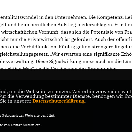
Mentalitätswandel in den Unternehmen. Die Kompetenz, Le
t und beim beruflichen Aufstieg niederschlagen. Es ist n
wirtschaftlichen Vernunft, dass sich die Potentiale von Fr
t nur die Privatwirtschaft ist gefordert. Auch der öffentl
nen eine Vorbildfunktion. Künftig gelten strengere Regel
ichstellungsgesetz. „Wir erwarten eine signifikante Erh
ndesverwaltung. Diese Signalwirkung muss auch an die Län
 richtige Weg“, so die Vorsitzende der Frauenunion
nd, um die Webseite zu nutzen. Weiterhin verwenden wir Di
r die Verwendung bestimmter Dienste, benötigen wir Ihre 
 Sie in unserer
Datenschutzerklärung
.
Gebrauch der Webseite benötigt.
e von Drittanbietern ein.