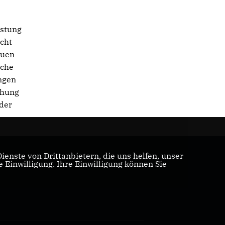
istung
icht
auen
iche
ungen
öhung
der
enste von Drittanbietern, die uns helfen, unser
Einwilligung. Ihre Einwilligung können Sie