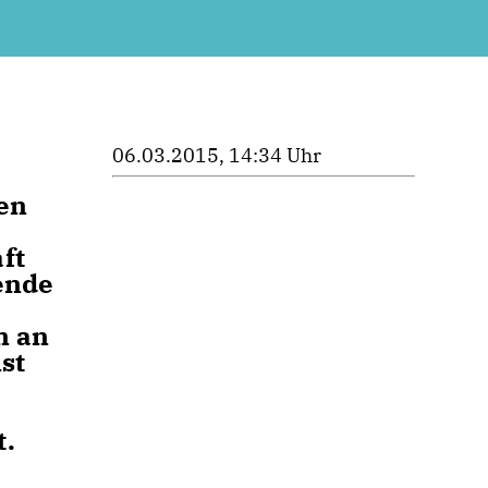
06.03.2015, 14:34 Uhr
len
ft
zende
n an
st
t.