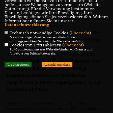
verwenden wir Dienste von Drittanbietern, die uns
länger mit der Gießkanne oder nach
helfen, unser Webangebot zu verbessern (Website-
Optmierung). Für die Verwendung bestimmter
Himmelsrichtungen, sondern nach
Dienste, benötigen wir Ihre Einwilligung. Ihre
Einwilligung können Sie jederzeit widerrufen. Weitere
Bedürftigkeit gefördert werden muss“, freut
Informationen finden Sie in unserer
Datenschutzerklärung
.
sich der Gelsenkirchener
Bundestagsabgeordnete Oliver Wittke. Der
Technisch notwendige Cookies (
Übersicht
)
Die notwendigen Cookies werden allein für den
CDU-Kreisvorsitzende führt diesen Erfolg
ordnungsgemäßen Gebrauch der Webseite benötigt.
Cookies von Drittanbietern (
Übersicht
)
auch auf die stetige Intervention der
Zur Optimierung unserer Webseite binden wir Dienste und
betroffenen Kommunen zurück. Zuletzt
Angebote von Drittanbietern ein.
waren 52 Stadtoberhäupter, Gelsenkirchen
Alle akzeptieren
Auswahl speichern
wurde durch Stadtkämmerer Georg
Lunemann vertreten, zu politischen
Gesprächen in dieser Angelegenheit in der
Bundeshauptstadt.
Neben dem Sondervermögen für Investitionen in
finanzschwachen Kommunen wird es 2017 1,5 Milliarden