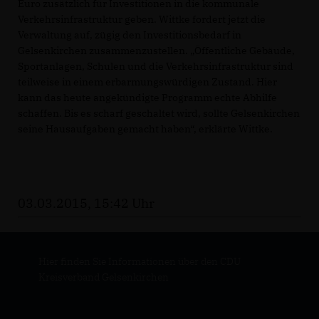
Euro zusätzlich für Investitionen in die kommunale
Verkehrsinfrastruktur geben. Wittke fordert jetzt die
Verwaltung auf, zügig den Investitionsbedarf in
Gelsenkirchen zusammenzustellen. „Öffentliche Gebäude,
Sportanlagen, Schulen und die Verkehrsinfrastruktur sind
teilweise in einem erbarmungswürdigen Zustand. Hier
kann das heute angekündigte Programm echte Abhilfe
schaffen. Bis es scharf geschaltet wird, sollte Gelsenkirchen
seine Hausaufgaben gemacht haben“, erklärte Wittke.
03.03.2015, 15:42 Uhr
Hier finden Sie Informationen über den CDU
Kreisverband Gelsenkirchen