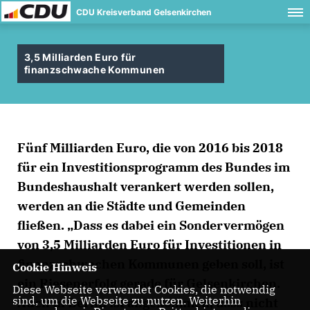
CDU Kreisverband Gelsenkirchen
3,5 Milliarden Euro für
finanzschwache Kommunen
Fünf Milliarden Euro, die von 2016 bis 2018
für ein Investitionsprogramm des Bundes im
Bundeshaushalt verankert werden sollen,
werden an die Städte und Gemeinden
fließen. „Dass es dabei ein Sondervermögen
von 3,5 Milliarden Euro für Investitionen in
finanzschwachen Kommunen geben soll, ist
Cookie Hinweis
ein Riesenerfolg gerade für Gelsenkirchen.
Diese Webseite verwendet Cookies, die notwendig
sind, um die Webseite zu nutzen. Weiterhin
Auch in Berlin ist angekommen, dass nicht