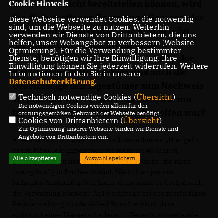
diese Pläne nicht bereitstellen können, wird
Cookie Hinweis
für die betroffenen Bauten und Garagen eine
Diese Webseite verwendet Cookies, die notwendig
sind, um die Webseite zu nutzen. Weiterhin
Vermessung angeordnet. Die Kosten trägt
verwenden wir Dienste von Drittanbietern, die uns
helfen, unser Webangebot zu verbessern (Website-
der Eigentümer. Gleichwohl diese
Optmierung). Für die Verwendung bestimmter
Aktualisierung zu den Routineaufgabe der
Dienste, benötigen wir Ihre Einwilligung. Ihre
Einwilligung können Sie jederzeit widerrufen. Weitere
Katasterverwaltung gehört und auch die
Informationen finden Sie in unserer
Datenschutzerklärung
.
Gesetzeslage den Eigentümer zum Nachweis
Technisch notwendige Cookies (
Übersicht
)
verpflichtet wirft es die Frage auf, warum
Die notwendigen Cookies werden allein für den
hier ein gesamter Straßenzug betroffen war?
ordnungsgemäßen Gebrauch der Webseite benötigt.
Cookies von Drittanbietern (
Übersicht
)
Zur Optimierung unserer Webseite binden wir Dienste und
Angebote von Drittanbietern ein.
Alfred Brosch, örtlicher CDU-Stadtverordneter: „Hier geht
es um Pläne, die inzwischen vor mehr als 40 Jahren
Alle akzeptieren
Auswahl speichern
gefertigt wurden und auch über Grundstücke, die nicht
zwangsläufig in Erstbesitz sind. Wenn hier jemand
lückenlos Auskunft geben kann, dann muss es doch gerade
die Verwaltung können.“ Auf Nachfrage bei der zuständigen
Fachverwaltung wurde Alfred Brosch erklärt, dass
aufgrund eines Wasserschadens im Verwaltungsgebäude