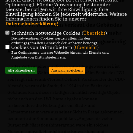
Optmierung). Für die Verwendung bestimmter
im Stadtsüden. Erste urkundliche
Dienste, benötigen wir Ihre Einwilligung. Ihre
Einwilligung können Sie jederzeit widerrufen. Weitere
Erwähnung eines Vorgängerbaus erfolgte
Informationen finden Sie in unserer
Datenschutzerklärung
.
bereit 947. Nach dem Verkauf des Gebäudes
an einen Privatinvestor passiert nicht mehr
Technisch notwendige Cookies (
Übersicht
)
Die notwendigen Cookies werden allein für den
sehr viel. Der Zustand ist erbarmungswürdig
ordnungsgemäßen Gebrauch der Webseite benötigt.
Cookies von Drittanbietern (
Übersicht
)
geblieben.
Zur Optimierung unserer Webseite binden wir Dienste und
Angebote von Drittanbietern ein.
Ob der Verkauf eine wirklich so gute Idee gewesen sei, ist
Alle akzeptieren
Auswahl speichern
daher fraglich. Während Haus Lüttinghof im Besitz des LWL
sei, fragt sich Frank-Norbert Oehlert, Vorsitzender der CDU-
Altstadt, warum die Stadt, die 1914 in den Besitz des
Gebäudes kam, dieses stadtgeschichtlich wichtige Objekt
nicht auch an den LWL hätte abgeben können.
Insbesondere die Nutzung als ein Stadt- und
Heimatmuseum wäre aus seiner Sicht in Frage gekommen,
bedauerte der Kommuanlpolitiker. „Angesichts vieler
Bürger mit Migrationshintergrund wäre ein solches
Museum sinnvoll. Hier hätte die Entwicklung und