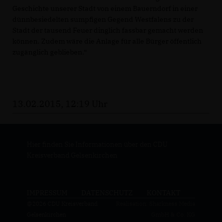
Geschichte unserer Stadt von einem Bauerndorf in einer
dünnbesiedelten sumpfigen Gegend Westfalens zu der
Stadt der tausend Feuer dinglich fassbar gemacht werden
können. Zudem wäre die Anlage für alle Bürger öffentlich
zugänglich geblieben.“
13.02.2015, 12:19 Uhr
Hier finden Sie Informationen über den CDU
Kreisverband Gelsenkirchen
IMPRESSUM
DATENSCHUTZ
KONTAKT
@2026 CDU Kreisverband
Realisation: Sharkness Media
Gelsenkirchen
GmbH & Co. KG