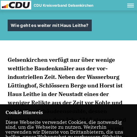
CDU Kreisverband Gelsenkirchen
Wie geht es weiter mit Haus Leithe?
Gelsenkirchen verfügt nur über wenige
weltliche Baudenkmäler aus der vor-
industriellen Zeit. Neben der Wasserburg
Lüttinghof, Schlössern Berge und Horst ist
Haus Leithe in der Neustadt eines der
weniger Relikte aus der Zeit vor Kohle und
Stahl. Das Gebäudeensemble, dessen
Cookie Hinweis
Herrenhaus aus dem Jahr 1565 stammt und
Diese Webseite verwendet Cookies, die notwendig
sind, um die Webseite zu nutzen. Weiterhin
im Jahr 1753 um das mächtige Torhaus mit
verwenden wir Dienste von Drittanbietern, die uns
Turm ergänzt wurde, ist das älteste Gebäude
helfen, unser Webangebot zu verbessern (Website-