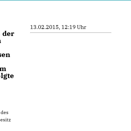
13.02.2015, 12:19 Uhr
 der
n
sen
im
lgte
 des
esitz