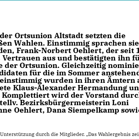
der Ortsunion Altstadt setzten die
ßen Wahlen. Einstimmig sprachen si
en, Frank-Norbert Oehlert, der seit 
s Vertrauen aus und bestätigten ihn f
e der Ortsunion. Gleichzeitig nomini
ndidaten für die im Sommer anstehen
einstimmig wurden in ihren Ämtern 
dnete Klaus-Alexander Hermandung u
 Komplettiert wird der Vorstand dur
stellv. Bezirksbürgermeisterin Loni
anne Oehlert, Dana Siempelkamp sowi
Unterstützung durch die Mitglieder. „Das Wahlergebnis zei