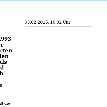
05.02.2015, 16:32 Uhr
e
1993
ür
erten
den
als
nd
ch
e
gt die