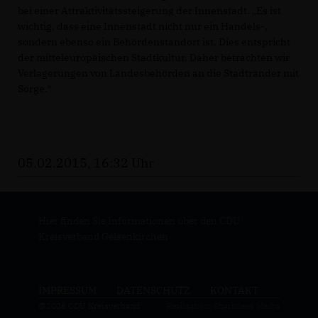
bei einer Attraktivitätssteigerung der Innenstadt. „Es ist
wichtig, dass eine Innenstadt nicht nur ein Handels-,
sondern ebenso ein Behördenstandort ist. Dies entspricht
der mitteleuropäischen Stadtkultur. Daher betrachten wir
Verlagerungen von Landesbehörden an die Stadtränder mit
Sorge.“
05.02.2015, 16:32 Uhr
Hier finden Sie Informationen über den CDU
Kreisverband Gelsenkirchen
IMPRESSUM
DATENSCHUTZ
KONTAKT
@2026 CDU Kreisverband
Realisation: Sharkness Media