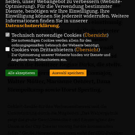
helfen, unser Webangebot zu verbessern (Website-
Mitglieder Oehlert zum Kandidaten für die
Optmierung). Für die Verwendung bestimmter
Dienste, benötigen wir Ihre Einwilligung. Ihre
im Sommer anstehenden
Einwilligung können Sie jederzeit widerrufen. Weitere
Informationen finden Sie in unserer
Kreisvorstandswahlen. Ebenso einstimmig
Datenschutzerklärung
.
wurden in ihren Ämtern als Stellvertreter
Technisch notwendige Cookies (
Übersicht
)
der Stadtverordnete Klaus-Alexander
Die notwendigen Cookies werden allein für den
ordnungsgemäßen Gebrauch der Webseite benötigt.
Hermandung und Wolfgang Kompernaß
Cookies von Drittanbietern (
Übersicht
)
bestätigt. Komplettiert wird der Vorstand
Zur Optimierung unserer Webseite binden wir Dienste und
Angebote von Drittanbietern ein.
durch die Beisitzer Regina Dirks, die stellv.
Bezirksbürgermeisterin Loni Essmajor,
Alle akzeptieren
Auswahl speichern
Walter Müller, Marianne Oehlert, Dana
Siempelkamp sowie Horst Sperling.
Oehlert dankte für den Vertrauensbeweis und die
Unterstützung durch die Mitglieder. „Das Wahlergebnis
zeigt die große Geschlossenheit und Einmütigkeit der
Union in der City. Dies ist wichtig für die kommenden
Jahre.“ Große Herausforderungen sieht der CDU-Politiker