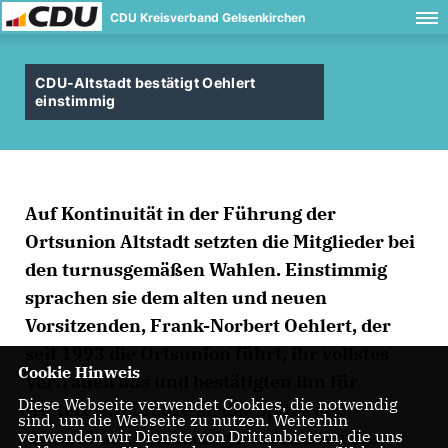
CDU Kreisverband Gelsenkirchen
CDU-Altstadt bestätigt Oehlert
einstimmig
Auf Kontinuität in der Führung der
Ortsunion Altstadt setzten die Mitglieder bei
den turnusgemäßen Wahlen. Einstimmig
sprachen sie dem alten und neuen
Vorsitzenden, Frank-Norbert Oehlert, der
seit 1993 die Ortsunion führt, ihr vollstes
Cookie Hinweis
Vertrauen aus und bestätigten ihn für
Diese Webseite verwendet Cookies, die notwendig
weitere zwei Jahre an der Spitze der
sind, um die Webseite zu nutzen. Weiterhin
Ortsunion. Gleichzeitig nominierten die
verwenden wir Dienste von Drittanbietern, die uns