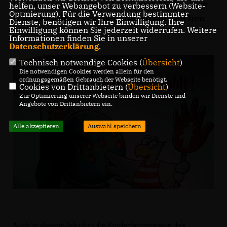
Bundestages konnten bei dieser Aktion ihre
helfen, unser Webangebot zu verbessern (Website-
Optmierung). Für die Verwendung bestimmter
Handabdrücke abgeben und so ein Zeichen
Dienste, benötigen wir Ihre Einwilligung. Ihre
Einwilligung können Sie jederzeit widerrufen. Weitere
setzen.
Informationen finden Sie in unserer
Datenschutzerklärung
.
Technisch notwendige Cookies (
Übersicht
)
Die notwendigen Cookies werden allein für den
ordnungsgemäßen Gebrauch der Webseite benötigt.
Cookies von Drittanbietern (
Übersicht
)
Zur Optimierung unserer Webseite binden wir Dienste und
Angebote von Drittanbietern ein.
Alle akzeptieren
Auswahl speichern
Auch in diesem Jahr hat die Kinderkommission des