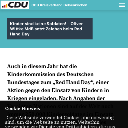
CDU Kreisverband Gelsenkirchen
Kinder sind keine Soldaten! – Oliver
Wittke MdB setzt Zeichen beim Red
Hand Day
Auch in diesem Jahr hat die
Kinderkommission des Deutschen
Bundestages zum „Red Hand Day“, einer
Aktion gegen den Einsatz von Kindern in
Kriegen eingeladen. Nach Angaben der
Vereinten Nationen sind auf der Welt noch
Cookie Hinweis
immer 250.000 Kindersoldaten im Einsatz.
Diese Webseite verwendet Cookies, die notwendig
Politiker, Mitarbeiter und Besucher des
sind, um die Webseite zu nutzen. Weiterhin
verwenden wir Dienste von Drittanbietern, die uns