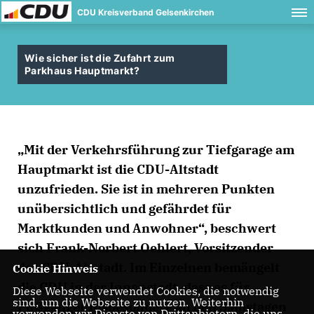
CDU Kreisverband Gelsenkirchen
Wie sicher ist die Zufahrt zum
Parkhaus Hauptmarkt?
Mit der Verkehrsführung zur Tiefgarage am
Hauptmarkt ist die CDU-Altstadt
unzufrieden. Sie ist in mehreren Punkten
unübersichtlich und gefährdet für
Marktkunden und Anwohner“, beschwert
sich Frank-Norbert Oehlert, Vorsitzender
der CDU-Altstadt. Im Einzelnen bemängelt
Cookie Hinweis
die CDU in der Innenstadt, dass es für
Diese Webseite verwendet Cookies, die notwendig
sind, um die Webseite zu nutzen. Weiterhin
Fußgänger insbesondere an den Samstagen
verwenden wir Dienste von Drittanbietern, die uns