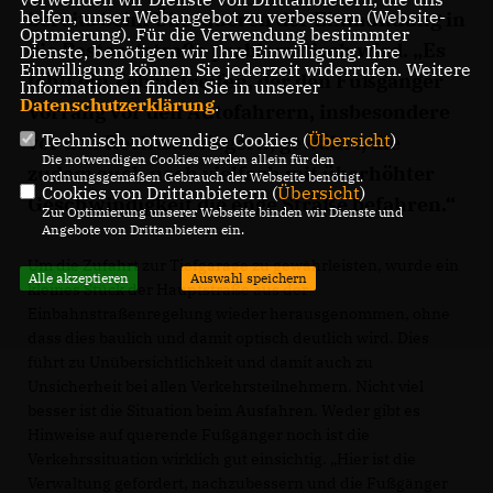
helfen, unser Webangebot zu verbessern (Website-
bereits beim Überqueren der Einmündung in
Optmierung). Für die Verwendung bestimmter
die Pastoratstraße problematisch wird. „Es
Dienste, benötigen wir Ihre Einwilligung. Ihre
Einwilligung können Sie jederzeit widerrufen. Weitere
fehlt ein Zebrastreifen, der den Fußgänger
Informationen finden Sie in unserer
Datenschutzerklärung
.
Vorrang vor den Autofahrern, insbesondere
Technisch notwendige Cookies (
Übersicht
)
vor den Rechtsabbiegern, gewährt, die
Die notwendigen Cookies werden allein für den
zudem auch noch vielfach mit überhöhter
ordnungsgemäßen Gebrauch der Webseite benötigt.
Cookies von Drittanbietern (
Übersicht
)
Geschwindigkeit die enge Straße befahren.“
Zur Optimierung unserer Webseite binden wir Dienste und
Angebote von Drittanbietern ein.
Um die Zufahrt zur Tiefgarage zu gewährleisten, wurde ein
Alle akzeptieren
Auswahl speichern
kleines Stück der Hauptstraße aus der
Einbahnstraßenregelung wieder herausgenommen, ohne
dass dies baulich und damit optisch deutlich wird. Dies
führt zu Unübersichtlichkeit und damit auch zu
Unsicherheit bei allen Verkehrsteilnehmern. Nicht viel
besser ist die Situation beim Ausfahren. Weder gibt es
Hinweise auf querende Fußgänger noch ist die
Verkehrssituation wirklich gut einsichtig. „Hier ist die
Verwaltung gefordert, nachzubessern und die Fußgänger