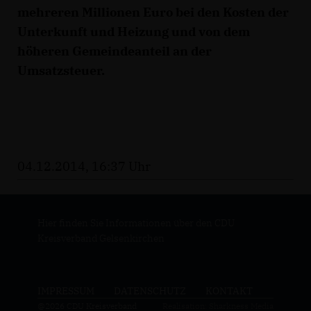
mehreren Millionen Euro bei den Kosten der
Unterkunft und Heizung und von dem
höheren Gemeindeanteil an der
Umsatzsteuer.
04.12.2014, 16:37 Uhr
Hier finden Sie Informationen über den CDU
Kreisverband Gelsenkirchen
IMPRESSUM
DATENSCHUTZ
KONTAKT
@2026 CDU Kreisverband
Realisation: Sharkness Media