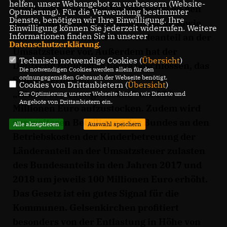
helfen, unser Webangebot zu verbessern (Website-
durch einen höheren Bundesanteil an den
Optmierung). Für die Verwendung bestimmter
Dienste, benötigen wir Ihre Einwilligung. Ihre
Kosten der Unterkunft und Heizung sowie
Einwilligung können Sie jederzeit widerrufen. Weitere
Informationen finden Sie in unserer
durch einen höheren Gemeindeanteil an der
Datenschutzerklärung
.
Umsatzsteuer vor. Außerdem hat der
Technisch notwendige Cookies (
Übersicht
)
Deutsche Bundestag heute beschlossen, das
Die notwendigen Cookies werden allein für den
ordnungsgemäßen Gebrauch der Webseite benötigt.
Sondervermögen
Cookies von Drittanbietern (
Übersicht
)
Kinderbetreuungsausbau“ um 550
Zur Optimierung unserer Webseite binden wir Dienste und
Angebote von Drittanbietern ein.
Millionen Euro aufzustocken. Zudem wird
zur weiteren Beteiligung des Bundes an den
Alle akzeptieren
Auswahl speichern
Betriebskosten der Kinderbetreuung der
Länderanteil an der Umsatzsteuer zulasten
des Bundesanteils in den Jahren 2017 und
2018 um jeweils 100 Millionen Euro erhöht.
Das Gesetz ist ein gutes Signal für die
Kommunen. Gelsenkirchen profitiert
besonders von der Entlastung in Höhe von