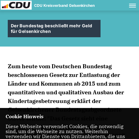
CDU Kreisverband Gelsenkirchen
Der Bundestag beschließt mehr Geld
für Gelsenkirchen
Zum heute vom Deutschen Bundestag
beschlossenen Gesetz zur Entlastung der
Länder und Kommunen ab 2015 und zum
quantitativen und qualitativen Ausbau der
Kindertagesbetreuung erklärt der
Gelsenkirchener Bundestagsabgeordnete
Cookie Hinweis
Oliver Wittke: "Das Gesetz sieht eine
Diese Webseite verwendet Cookies, die notwendig
Entlastung der Kommunen um jährlich 1
sind, um die Webseite zu nutzen. Weiterhin
Milliarde Euro in den Jahren 2015 bis 2017
verwenden wir Dienste von Drittanbietern, die uns