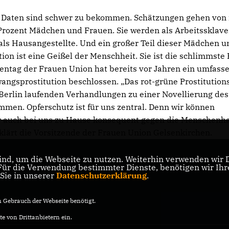
e Daten sind schwer zu bekommen. Schätzungen gehen von 
 Prozent Mädchen und Frauen. Sie werden als Arbeitssklav
 als Hausangestellte. Und ein großer Teil dieser Mädchen u
tion ist eine Geißel der Menschheit. Sie ist die schlimmste
entag der Frauen Union hat bereits vor Jahren ein umfass
sprostitution beschlossen. „Das rot-grüne Prostitution
n Berlin laufenden Verhandlungen zu einer Novellierung des
men. Opferschutz ist für uns zentral. Denn wir können
ir auch bei uns zu Hause konsequent gegen die Menschenh
klärt die Vorsitzende der Frauen Union Gelsenkirchen.
nd, um die Webseite zu nutzen. Weiterhin verwenden wir Di
r die Verwendung bestimmter Dienste, benötigen wir Ihre 
 Sie in unserer
Datenschutzerklärung
.
Gebrauch der Webseite benötigt.
e von Drittanbietern ein.