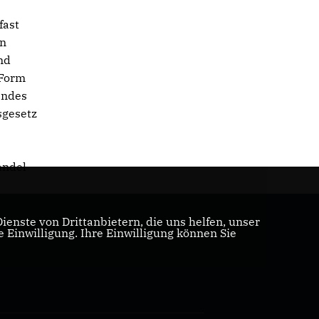
fast
en
nd
 Form
endes
sgesetz
andel
enste von Drittanbietern, die uns helfen, unser
Einwilligung. Ihre Einwilligung können Sie