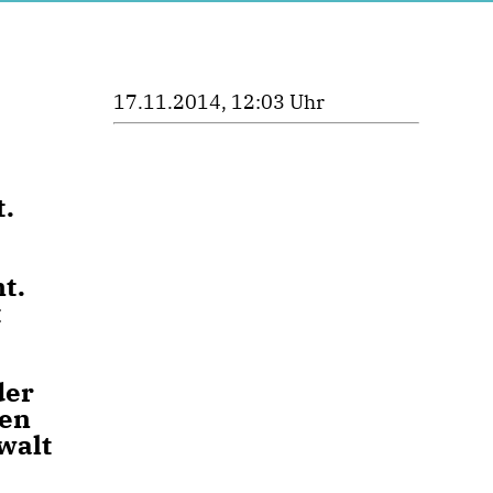
17.11.2014, 12:03 Uhr
t.
t.
t
der
uen
walt