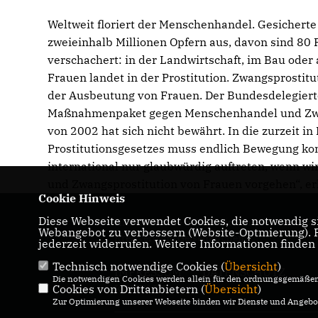
Weltweit floriert der Menschenhandel. Gesichert
zweieinhalb Millionen Opfern aus, davon sind 80
verschachert: in der Landwirtschaft, im Bau oder
Frauen landet in der Prostitution. Zwangsprostitu
der Ausbeutung von Frauen. Der Bundesdelegiert
Maßnahmenpaket gegen Menschenhandel und Zwang
von 2002 hat sich nicht bewährt. In die zurzeit i
Prostitutionsgesetzes muss endlich Bewegung kom
international nur glaubwürdig auftreten, wenn w
und Zwangsprostitution von Frauen vorgehen“, er
Cookie Hinweis
Diese Webseite verwendet Cookies, die notwendig si
Hier finden Sie Informationen über den CDU
Webangebot zu verbessern (Website-Optmierung). Fü
Kreisverband Gelsenkirchen
jederzeit widerrufen. Weitere Informationen finden
Technisch notwendige Cookies (
Übersicht
)
IMPRESSUM
DATENSCHUTZ
Die notwendigen Cookies werden allein für den ordnungsgemäßen 
Cookies von Drittanbietern (
KONTAKT
Übersicht
)
Zur Optimierung unserer Webseite binden wir Dienste und Angebot