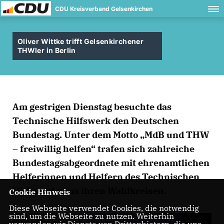
CDU Kreisverband Gelsenkirchen
Oliver Wittke trifft Gelsenkirchener
THWler in Berlin
Am gestrigen Dienstag besuchte das
Technische Hilfswerk den Deutschen
Bundestag. Unter dem Motto „MdB und THW
– freiwillig helfen“ trafen sich zahlreiche
Bundestagsabgeordnete mit ehrenamtlichen
Helferinnen und Helfern des Technischen
Hilfswerks aus ihren Wahlkreisen.
Cookie Hinweis
Diese Webseite verwendet Cookies, die notwendig
sind, um die Webseite zu nutzen. Weiterhin