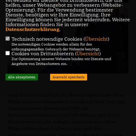
verwenden wir Dienste von Drittanbietern, die uns
helfen, unser Webangebot zu verbessern (Website-
Optmierung). Für die Verwendung bestimmter
Dienste, benötigen wir Ihre Einwilligung. Ihre
Einwilligung können Sie jederzeit widerrufen. Weitere
Informationen finden Sie in unserer
Datenschutzerklärung
.
Technisch notwendige Cookies (
Übersicht
)
Die notwendigen Cookies werden allein für den
ordnungsgemäßen Gebrauch der Webseite benötigt.
Cookies von Drittanbietern (
Übersicht
)
Zur Optimierung unserer Webseite binden wir Dienste und
Angebote von Drittanbietern ein.
Alle akzeptieren
Auswahl speichern
Auch der Gelsenkirchener Bundestagsabgeordnete Oliver
Wittke nutzte die Gelegenheit, um sich mit Gerd Frey, dem
Gelsenkirchener Vertreter des THW und
Kuratoriumsvorsitzenden der THW Stiftung über Arbeit,
Einsätze und aktuelle Anliegen auszutauschen. Oliver
Wittke erklärte danach: „Erst im Juni nach dem
verheerenden Unwetter, das auch in Gelsenkirchen seine